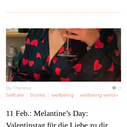
By Theresa
0
Selfcare
Stories
wellbeing
wellbeing winter
11 Feb.:
Melantine’s Day:
Valentinstag für die Liebe zu dir