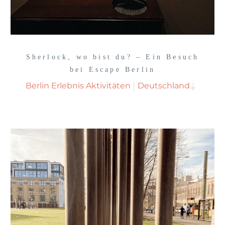
Sherlock, wo bist du? – Ein Besuch
bei Escape Berlin
Berlin Erlebnis Aktivitäten
Deutschland
erlebn