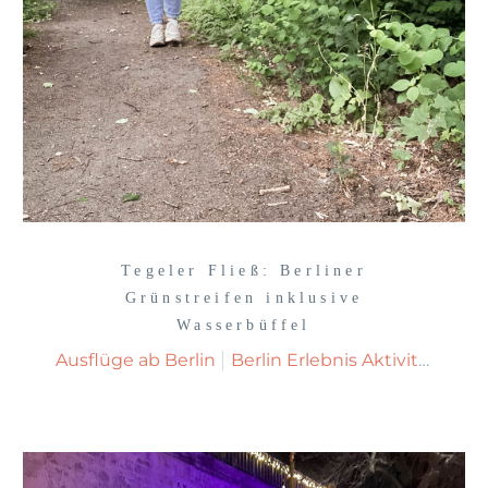
Tegeler Fließ: Berliner
Grünstreifen inklusive
Wasserbüffel
Ausflüge ab Berlin
Berlin Erlebnis Aktivitäten
B