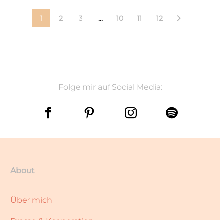
1
2
3
...
10
11
12
Folge mir auf Social Media:
About
Über mich