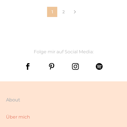
1
2
Folge mir auf Social Media:
About
Über mich