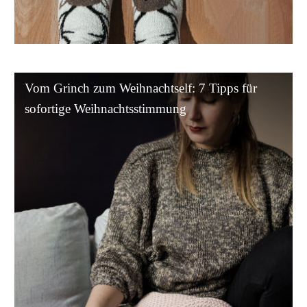
Vom
Vom Grinch zum Weihnachtself: 7 Tipps für
Grinch
sofortige Weihnachtsstimmung
zum
Weihnachtself:
7
Tipps
für
sofortige
Weihnachtsstimmung