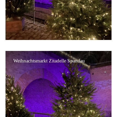
Auch in Berlin weihnachtet es sehr. Überall
hängen Lichter und es duftet nach
Glühwein. Wo die schönsten
Weihnachtsmärkte sind, lies hier.
Weihnachtsmarkt
Weihnachtsmarkt Zitadelle Spandau
Zitadelle
Spandau