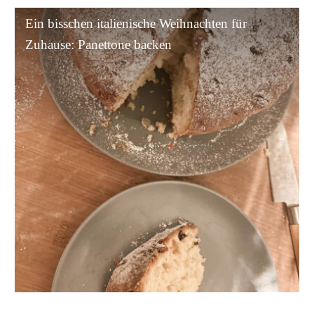
Ein
Ein bisschen italienische Weihnachten für
bisschen
Zuhause: Panettone backen
italienische
Weihnachten
für
Zuhause:
Panettone
backen