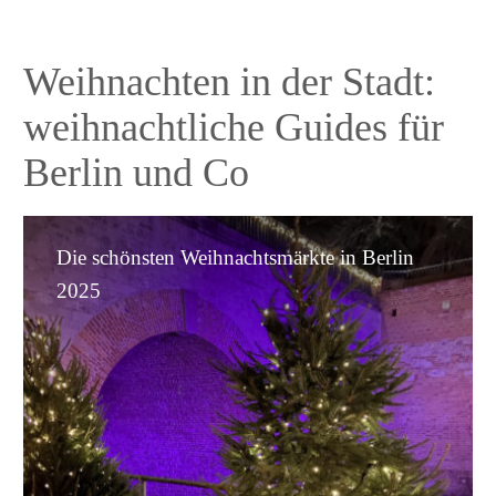
Weihnachten in der Stadt:
weihnachtliche Guides für
Berlin und Co
Die
Die schönsten Weihnachtsmärkte in Berlin
schönsten
Weihnachtsmärkte
2025
in
Berlin
2025