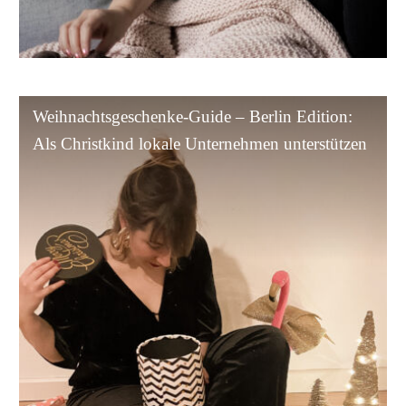
Weihnachtsgeschenke-
Weihnachtsgeschenke-Guide – Berlin Edition:
Guide
Als Christkind lokale Unternehmen unterstützen
–
Berlin
Edition:
Als
Christkind
lokale
Unternehmen
unterstützen