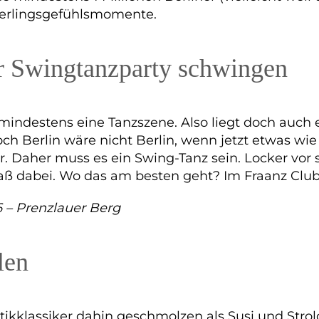
tterlingsgefühlsmomente.
er Swingtanzparty schwingen
mindestens eine Tanzszene. Also liegt doch auch e
h Berlin wäre nicht Berlin, wenn jetzt etwas wie
Daher muss es ein Swing-Tanz sein. Locker vor s
 dabei. Wo das am besten geht? Im Fraanz Club 
 – Prenzlauer Berg
len
ikklassiker dahin geschmolzen als Susi und Strolc