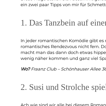
ein zwei paar Tipps von mir für Schme
1. Das Tanzbein auf ein
In jeder romantischen Komödie gibt es 
romantisches Rendezvous nicht fern. Doc
macht man das dann doch etwas hipper. 
wenig näher kommen und ganz viel Spaß
Wo?
Fraanz Club – Schönhauser Allee 36
2. Susi und Strolche spie
Ach wie sind wir alle bei diesem Romant