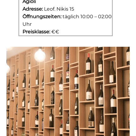
Agioli
Adresse:
Leof. Nikis 15
Öffnungszeiten:
täglich 10:00 – 02:00
Uhr
Preisklasse:
€€