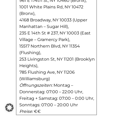
961 E 174th St, NY 10460 (Bronx),
1001 White Plains Rd, NY 10472
(Bronx),
4168 Broadway, NY 10033 (Upper
Manhattan – Sugar Hill),
235 E 14th St # 237, NY 10003 (East
Village – Gramercy Park),
15517 Northern Blvd, NY 11354
(Flushing),
253 Livingston St, NY 11201 (Brooklyn
Heights),
785 Flushing Ave, NY 11206
(Williamsburg)
Öffnungszeiten:
Montag –
Donnerstag: 07:00 – 22:00 Uhr,
Freitag + Samstag: 07:00 – 0:00 Uhr,
Sonntags: 07:00 – 20:00 Uhr
Preise:
€€