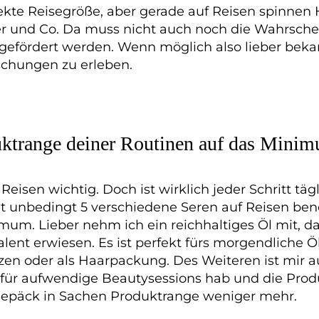
ekte Reisegröße, aber gerade auf Reisen spinnen
 und Co. Da muss nicht auch noch die Wahrschei
gefördert werden. Wenn möglich also lieber beka
schungen zu erleben.
uktrange deiner Routinen auf das Mini
Reisen wichtig. Doch ist wirklich jeder Schritt tä
cht unbedingt 5 verschiedene Seren auf Reisen benö
um. Lieber nehm ich ein reichhaltiges Öl mit, das
talent erwiesen. Es ist perfekt fürs morgendliche 
en oder als Haarpackung. Des Weiteren ist mir au
t für aufwendige Beautysessions hab und die Prod
dgepäck in Sachen Produktrange weniger mehr.